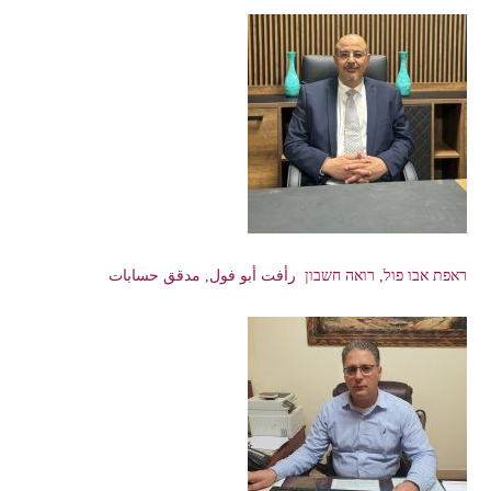
ראפת אבו פול, רואה חשבון رأفت أبو فول, مدقق حسابات