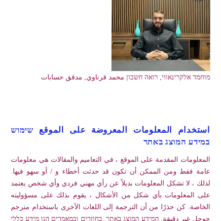
מוחמד אלקרינאווי, רואה חשבון محمد قرناوي, مدقق حسابات
استخدام المعلومات المعروضة على الموقع שימוש
במידע המוצג באתר
المعلومات المقدمة على الموقع ، في التعاميم والمقالات هي معلومات
عامة فقط ومن الممكن أن تكون قد حدثت أخطاء و / أو سهو فيها.
لذلك ، لا تشكل المعلومات بديلاً عن رأي مهني فردي وأي شخص يعتمد
على المعلومات بأي شكل من الأشكال ، يقوم بذلك على مسؤوليته
الخاصة. كن حذرًا من أن الترجمة إلى اللغات الأخرى باستخدام مترجم
جوجل غير دقيقة. המידע המוצג באתר, בחוזרים ובמאמרים הנו מידע כללי