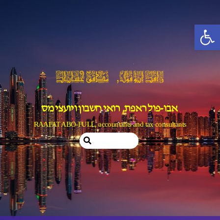
Ski
t
פתח סרגל נגישות
conten
אבו-פול ראפת, רואי חשבון ויועצי מס
RAAFAT ABO-FULL, accountants and tax consultants