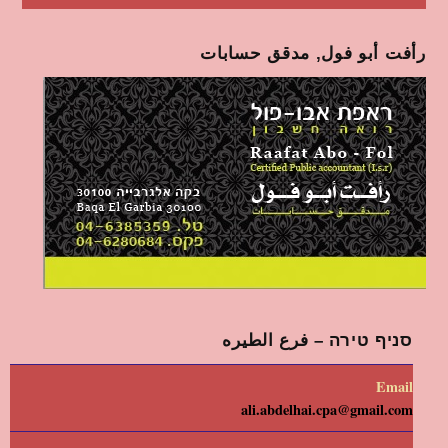
رأفت أبو فول, مدقق حسابات
סניף טירה – فرع الطيره
Email
ali.abdelhai.cpa@gmail.com