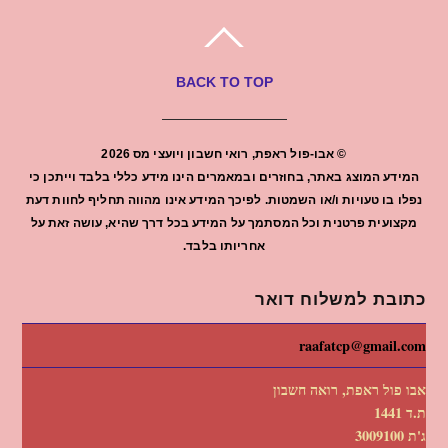
BACK TO TOP
©
אבו-פול ראפת, רואי חשבון ויועצי מס
2026
המידע המוצג באתר, בחוזרים ובמאמרים הינו מידע כללי בלבד וייתכן כי
נפלו בו טעויות ו/או השמטות. לפיכך המידע אינו מהווה תחליף לחוות דעת
מקצועית פרטנית וכל המסתמך על המידע בכל דרך שהיא, עושה זאת על
אחריותו בלבד.
כתובת למשלוח דואר
raafatcp@gmail.com
אבו פול ראפת, רואה חשבון
ת.ד 1441
ג'ת 3009100