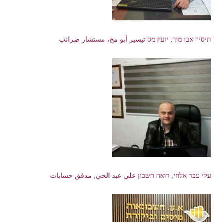
תיסיר אבו מוך, יועץ מס تيسير أبو مخ، مستشار ضرائب
עלי עבד אלחי, רואה חשבון علي عبد الحي, مدقق حسابات