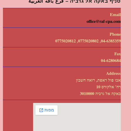
סניף באקה אל גרביה – فرع باقه الغربية
Email
office@raf-cpa.com
Phone
04-6385359, 0775020802, 0775020812
Fax
04-6280684
Address
אבו פול ראפת, רואה חשבון
רח' אלקודס 10
באקה אל גרביה 3010000