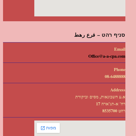
סניף רהט – فرع رهط
Email
Office@a-a-cpa.com
Phone
08-6488888
Address
א.ע חשבונאות, מסים וביקורת
רח' א-תג'ארה 17
רהט 8535700