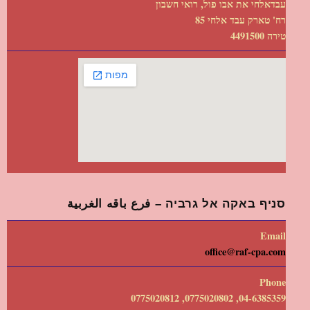
עבדאלחי את אבו פול, רואי חשבון
רח' טארק עבד אלחי 85
טירה 4491500
סניף באקה אל גרביה – فرع باقه الغربية
Email
office@raf-cpa.com
Phone
04-6385359, 0775020802, 0775020812