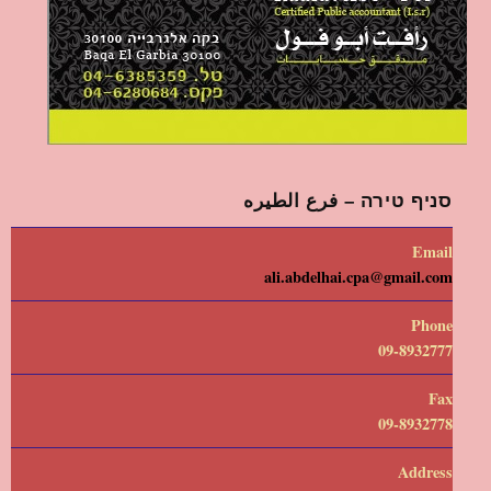
סניף טירה – فرع الطيره
Email
ali.abdelhai.cpa@gmail.com
Phone
09-8932777
Fax
09-8932778
Address