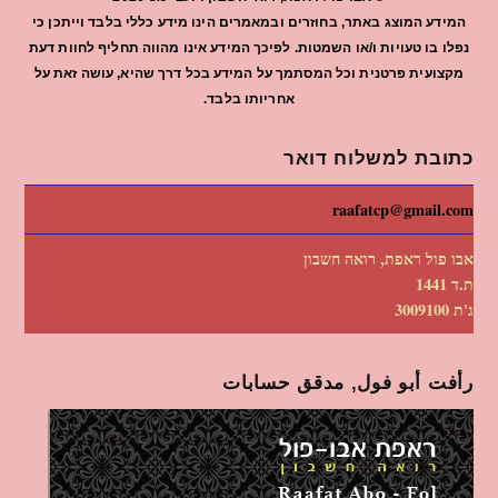
המידע המוצג באתר, בחוזרים ובמאמרים הינו מידע כללי בלבד וייתכן כי
נפלו בו טעויות ו/או השמטות. לפיכך המידע אינו מהווה תחליף לחוות דעת
מקצועית פרטנית וכל המסתמך על המידע בכל דרך שהיא, עושה זאת על
אחריותו בלבד.
כתובת למשלוח דואר
raafatcp@gmail.com
אבו פול ראפת, רואה חשבון
ת.ד 1441
ג'ת 3009100
رأفت أبو فول, مدقق حسابات