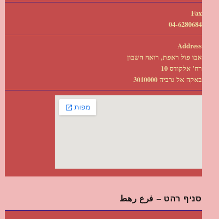
Fax
04-6280684
Address
אבו פול ראפת, רואה חשבון
רח' אלקודס 10
באקה אל גרביה 3010000
סניף רהט – فرع رهط