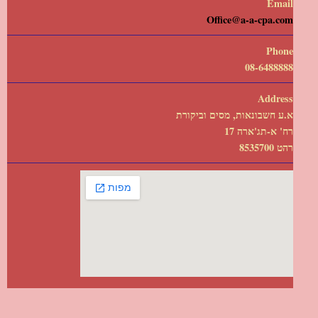
Email
Office@a-a-cpa.com
Phone
08-6488888
Address
א.ע חשבונאות, מסים וביקורת
רח' א-תג'ארה 17
רהט 8535700