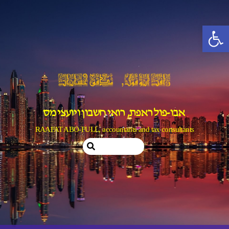
Ski
t
פתח סרגל נגישות
conten
אבו-פול ראפת, רואי חשבון ויועצי מס
RAAFAT ABO-FULL, accountants and tax consultants