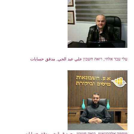
עלי עבד אלחי, רואה חשבון علي عبد الحي, مدقق حسابات
מוחמד אלקרינאווי, רואה חשבון محمد قرناوي, مدقق حسابات