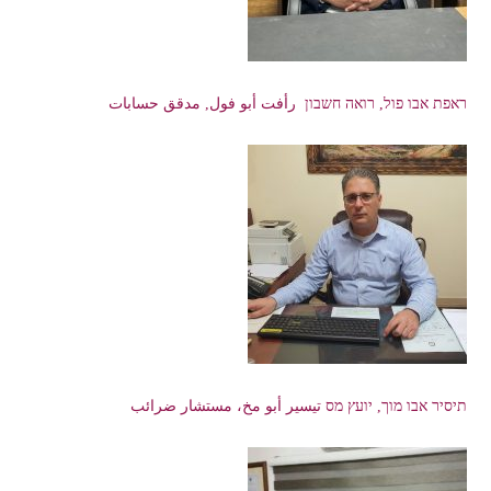
ראפת אבו פול, רואה חשבון رأفت أبو فول, مدقق حسابات
תיסיר אבו מוך, יועץ מס تيسير أبو مخ، مستشار ضرائب