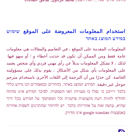
استخدام المعلومات المعروضة على الموقع שימוש
במידע המוצג באתר
المعلومات المقدمة على الموقع ، في التعاميم والمقالات هي معلومات
عامة فقط ومن الممكن أن تكون قد حدثت أخطاء و / أو سهو فيها.
لذلك ، لا تشكل المعلومات بديلاً عن رأي مهني فردي وأي شخص يعتمد
على المعلومات بأي شكل من الأشكال ، يقوم بذلك على مسؤوليته
الخاصة. كن حذرًا من أن الترجمة إلى اللغات الأخرى باستخدام مترجم
جوجل غير دقيقة. המידע המוצג באתר, בחוזרים ובמאמרים הנו מידע כללי
בלבד וייתכן כי נפלו בו טעויות ו/או השמטות. לפיכך המידע אינו מהווה
תחליף לחוות דעת מקצועית פרטנית וכל המסתמך על המידע בכל דרך
שהיא, עושה זאת על אחריותו בלבד. יש להיזהר שהתרגום לשפות אחרות
באמצעות google translate אינו מדויק.