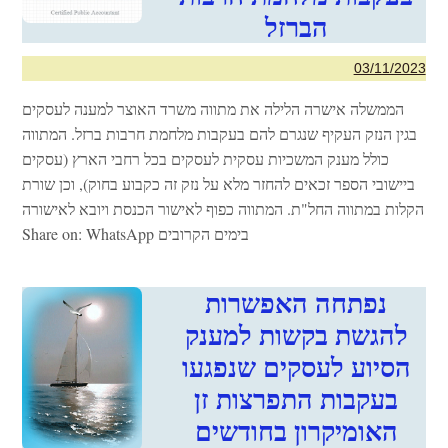
הברזל
03/11/2023
הממשלה אישרה הלילה את מתווה משרד האוצר למענה לעסקים
בגין הנזק העקיף שנגרם להם בעקבות מלחמת חרבות ברזל. המתווה
כולל מענק המשכיות עסקית לעסקים בכל רחבי הארץ (עסקים
ביישובי הספר זכאים להחזר מלא על נזק זה כקבוע בחוק), וכן שורת
הקלות במתווה החל"ת. המתווה כפוף לאישור הכנסת ויובא לאישורה
בימים הקרובים Share on: WhatsApp
נפתחה האפשרות
להגשת בקשות למענק
הסיוע לעסקים שנפגעו
בעקבות התפרצות זן
האומיקרון בחודשים