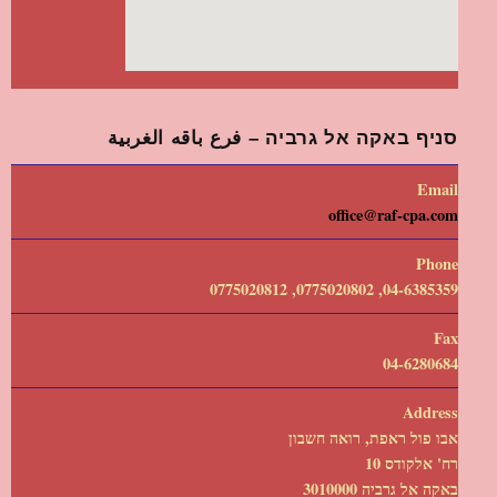
סניף באקה אל גרביה – فرع باقه الغربية
Email
office@raf-cpa.com
Phone
04-6385359, 0775020802, 0775020812
Fax
04-6280684
Address
אבו פול ראפת, רואה חשבון
רח' אלקודס 10
באקה אל גרביה 3010000