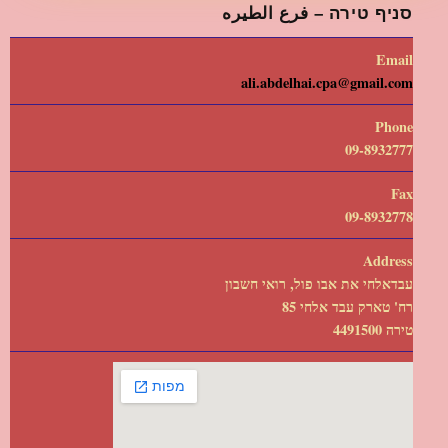
סניף טירה – فرع الطيره
Email
ali.abdelhai.cpa@gmail.com
Phone
09-8932777
Fax
09-8932778
Address
עבדאלחי את אבו פול, רואי חשבון
רח' טארק עבד אלחי 85
טירה 4491500