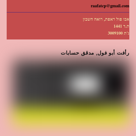
raafatcp@gmail.com
אבו פול ראפת, רואה חשבון
ת.ד 1441
ג'ת 3009100
رأفت أبو فول, مدقق حسابات