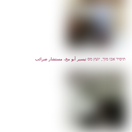
תיסיר אבו מוך, יועץ מס تيسير أبو مخ، مستشار ضرائب