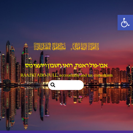
Ski
t
פתח סרגל נגישות
conten
אבו-פול ראפת, רואי חשבון ויועצי מס
RAAFAT ABO-FULL, accountants and tax consultants