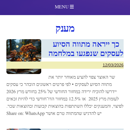
MENU
מענק
כך ייראה מתווה הסיוע
לעסקים שנפגעו במלחמה
12/03/2026
שר האוצר צפוי להציע מאוחר יותר את
מתווה הסיוע לעסקים • לפי פרטים ראשונים הובהר כי עסקים
יידרשו להוכיח ירידה במחזור החודשי של 25% בחודש מרץ 2026
לעומת מרץ 2025 או 12.5% במחזור הדו־חודשי כדי להיות זכאים
לפיצוי, והמענקים יכללו השתתפות בהוצאות קבועות ובהוצאות שכר.
יש להדגיש שהמתווה טרם אושר Share on: WhatsApp