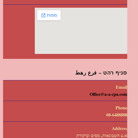
סניף רהט – فرع رهط
Email
Office@a-a-cpa.com
Phone
08-6488888
Address
א.ע חשבונאות, מסים וביקורת