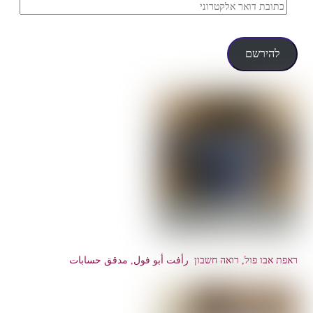
כתובת
דואר
אלקטרוני
להירשם
ראפת אבו פול, רואה חשבון رأفت أبو فول, مدقق حسابات