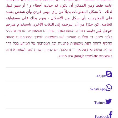
عامة فقط ومن الممكن أن تكون قد حدثت أخطاء و / أو سهو فيها.
لذلك ، لا تشكل المعلومات بديلاً عن رأي مهني فردي وأي شخص يعتمد
على المعلومات بأي شكل من الأشكال ، يقوم بذلك على مسؤوليته
الخاصة. كن حذرًا من أن الترجمة إلى اللغات الأخرى باستخدام مترجم
جوجل غير دقيقة. המידע המוצג באתר, בחוזרים ובמאמרים הנו מידע כללי
בלבד וייתכן כי נפלו בו טעויות ו/או השמטות. לפיכך המידע אינו מהווה
תחליף לחוות דעת מקצועית פרטנית וכל המסתמך על המידע בכל דרך
שהיא, עושה זאת על אחריותו בלבד. יש להיזהר שהתרגום לשפות אחרות
באמצעות google translate אינו מדויק.
Skype
WhatsApp
Twitter
Facebook