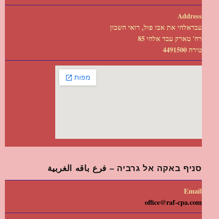
Address
עבדאלחי את אבו פול, רואי חשבון
רח' טארק עבד אלחי 85
טירה 4491500
סניף באקה אל גרביה – فرع باقه الغربية
Email
office@raf-cpa.com