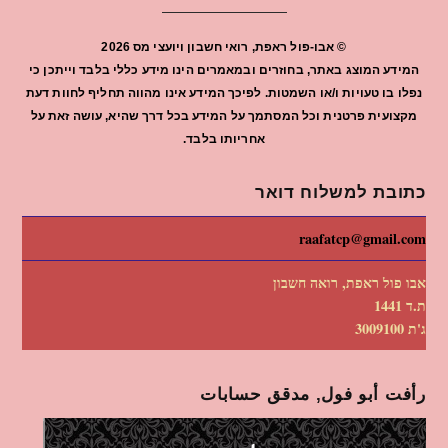
©
אבו-פול ראפת, רואי חשבון ויועצי מס
2026
המידע המוצג באתר, בחוזרים ובמאמרים הינו מידע כללי בלבד וייתכן כי
נפלו בו טעויות ו/או השמטות. לפיכך המידע אינו מהווה תחליף לחוות דעת
מקצועית פרטנית וכל המסתמך על המידע בכל דרך שהיא, עושה זאת על
אחריותו בלבד.
כתובת למשלוח דואר
raafatcp@gmail.com
אבו פול ראפת, רואה חשבון
ת.ד 1441
ג'ת 3009100
رأفت أبو فول, مدقق حسابات