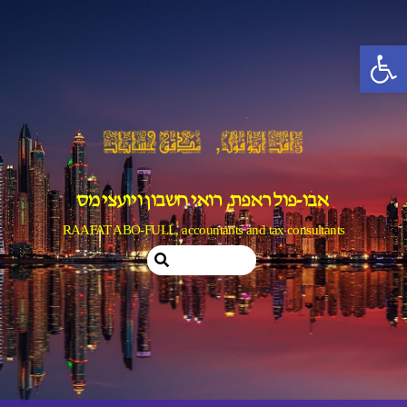
Ski
t
פתח סרגל נגישות
conten
אבו-פול ראפת, רואי חשבון ויועצי מס
RAAFAT ABO-FULL, accountants and tax consultants