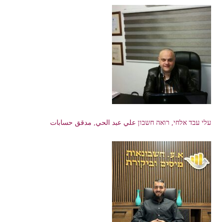
עלי עבד אלחי, רואה חשבון علي عبد الحي, مدقق حسابات