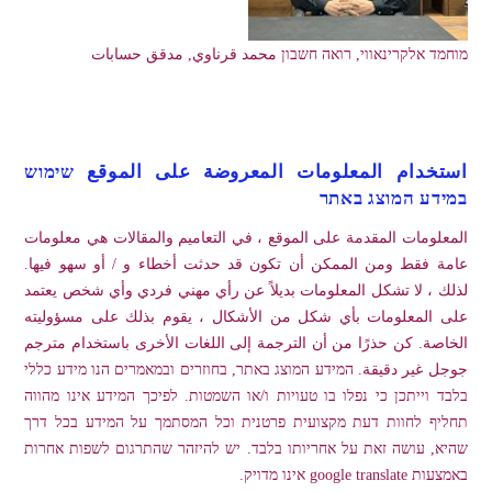
מוחמד אלקרינאווי, רואה חשבון محمد قرناوي, مدقق حسابات
استخدام المعلومات المعروضة على الموقع שימוש
במידע המוצג באתר
المعلومات المقدمة على الموقع ، في التعاميم والمقالات هي معلومات
عامة فقط ومن الممكن أن تكون قد حدثت أخطاء و / أو سهو فيها.
لذلك ، لا تشكل المعلومات بديلاً عن رأي مهني فردي وأي شخص يعتمد
على المعلومات بأي شكل من الأشكال ، يقوم بذلك على مسؤوليته
الخاصة. كن حذرًا من أن الترجمة إلى اللغات الأخرى باستخدام مترجم
جوجل غير دقيقة. המידע המוצג באתר, בחוזרים ובמאמרים הנו מידע כללי
בלבד וייתכן כי נפלו בו טעויות ו/או השמטות. לפיכך המידע אינו מהווה
תחליף לחוות דעת מקצועית פרטנית וכל המסתמך על המידע בכל דרך
שהיא, עושה זאת על אחריותו בלבד. יש להיזהר שהתרגום לשפות אחרות
באמצעות google translate אינו מדויק.