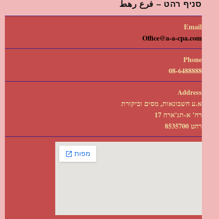
סניף רהט – فرع رهط
Email
Office@a-a-cpa.com
Phone
08-6488888
Address
א.ע חשבונאות, מסים וביקורת
רח' א-תג'ארה 17
רהט 8535700