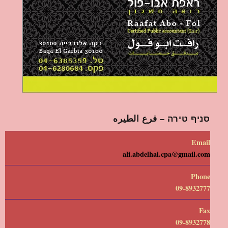
סניף טירה – فرع الطيره
Email
ali.abdelhai.cpa@gmail.com
Phone
09-8932777
Fax
09-8932778