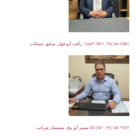
ראפת אבו פול, רואה חשבון رأفت أبو فول, مدقق حسابات
תיסיר אבו מוך, יועץ מס تيسير أبو مخ، مستشار ضرائب