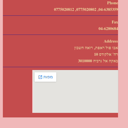
Phone
04-6385359, 0775020802, 0775020812
Fax
04-6280684
Address
אבו פול ראפת, רואה חשבון
רח' אלקודס 10
באקה אל גרביה 3010000