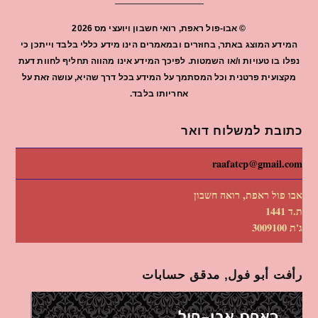
©
אבו-פול ראפת, רואי חשבון ויועצי מס
2026
המידע המוצג באתר, בחוזרים ובמאמרים הינו מידע כללי בלבד וייתכן כי
נפלו בו טעויות ו/או השמטות. לפיכך המידע אינו מהווה תחליף לחוות דעת
מקצועית פרטנית וכל המסתמך על המידע בכל דרך שהיא, עושה זאת על
אחריותו בלבד.
כתובת למשלוח דואר
raafatcp@gmail.com
אבו פול ראפת, רואה חשבון
ת.ד 1441
ג'ת 3009100
رأفت أبو فول, مدقق حسابات