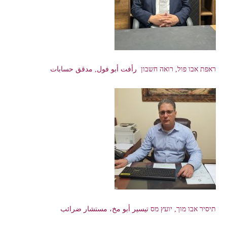
ראפת אבו פול, רואה חשבון رأفت أبو فول, مدقق حسابات
תיסיר אבו מוך, יועץ מס تيسير أبو مخ، مستشار ضرائب