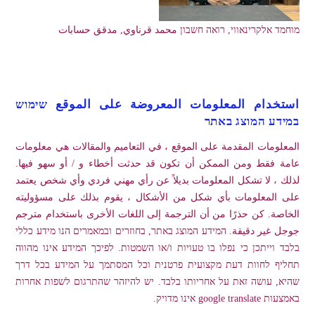
מוחמד אלקרינאווי, רואה חשבון محمد قرناوي, مدقق حسابات
استخدام المعلومات المعروضة على الموقع שימוש
במידע המוצג באתר
المعلومات المقدمة على الموقع ، في التعاميم والمقالات هي معلومات
عامة فقط ومن الممكن أن تكون قد حدثت أخطاء و / أو سهو فيها.
لذلك ، لا تشكل المعلومات بديلاً عن رأي مهني فردي وأي شخص يعتمد
على المعلومات بأي شكل من الأشكال ، يقوم بذلك على مسؤوليته
الخاصة. كن حذرًا من أن الترجمة إلى اللغات الأخرى باستخدام مترجم
جوجل غير دقيقة. המידע המוצג באתר, בחוזרים ובמאמרים הנו מידע כללי
בלבד וייתכן כי נפלו בו טעויות ו/או השמטות. לפיכך המידע אינו מהווה
תחליף לחוות דעת מקצועית פרטנית וכל המסתמך על המידע בכל דרך
שהיא, עושה זאת על אחריותו בלבד. יש להיזהר שהתרגום לשפות אחרות
באמצעות google translate אינו מדויק.