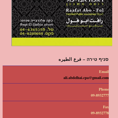
סניף טירה – فرع الطيره
Email
ali.abdelhai.cpa@gmail.com
Phone
09-8932777
Fax
09-8932778