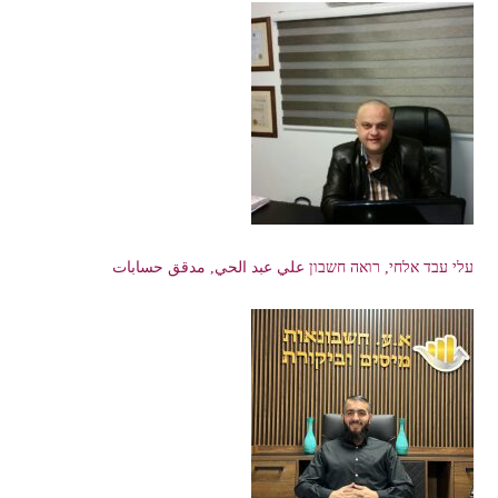
עלי עבד אלחי, רואה חשבון علي عبد الحي, مدقق حسابات