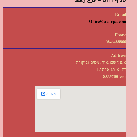
סניף רהט – فرع رهط
Email
Office@a-a-cpa.com
Phone
08-6488888
Address
א.ע חשבונאות, מסים וביקורת
רח' א-תג'ארה 17
רהט 8535700