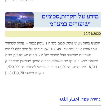
מידע על תקרות,סכומים
ושיעורים במע"מ
12/01/2020
הסעיף בחוק מע"מ נושא סכום בש"ח 1 עוסק פטור – עוסק שמחזור
עסקאותיו אינו עולה על 100,491 47א חובתו של חייב במס לדרוש
חשבונית מהמוכר החל מסכום של 305 תקנה משנה23(ג) דו"ח
תקופתי שיש בו עודף מס תשומות בסכום הנמוך מהמצוין יוגש בבנק
18,311 תקנות משנה: 20(ב) דיווח דו-חודשי למחזור עד 1,520,000
תקנות משנה: 20(ג)(1) […]
בחירת שפה, اختيار اللغة