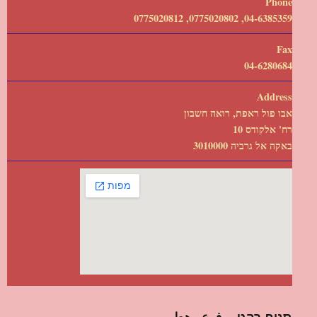
Phone
04-6385359, 0775020802, 0775020812
Fax
04-6280684
Address
אבו פול ראפת, רואה חשבון
רח' אלקודס 10
באקה אל גרביה 3010000