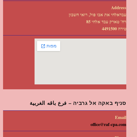
Address
עבדאלחי את אבו פול, רואי חשבון
רח' טארק עבד אלחי 85
טירה 4491500
סניף באקה אל גרביה – فرع باقه الغربية
Email
office@raf-cpa.com