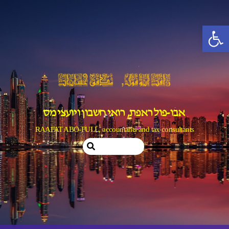
Ski
t
פתח סרגל נגישות
conten
אבו-פול ראפת, רואי חשבון ויועצי מס
RAAFAT ABO-FULL, accountants and tax consultants