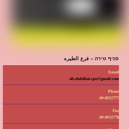
סניף טירה – فرع الطيره
Email
ali.abdelhai.cpa@gmail.com
Phone
09-8932777
Fax
09-8932778