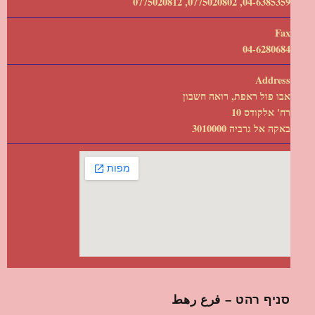
04-6385359, 0775020802, 0775020812
Fax
04-6280684
Address
אבו פול ראפת, רואה חשבון
רח' אלקודס 10
באקה אל גרביה 3010000
סניף רהט – فرع رهط