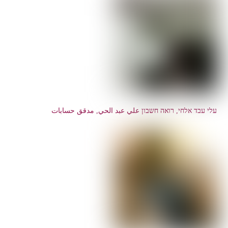
עלי עבד אלחי, רואה חשבון علي عبد الحي, مدقق حسابات