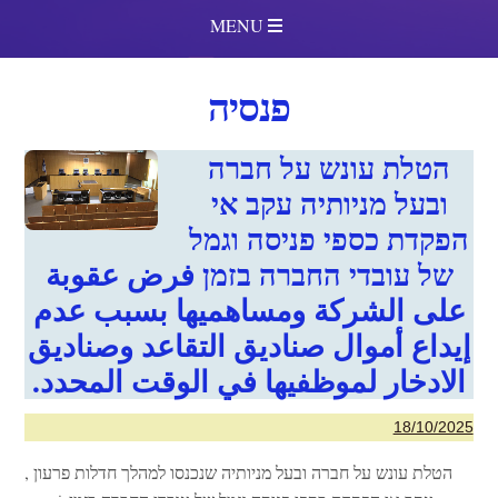
MENU
פנסיה
הטלת עונש על חברה
ובעל מניותיה עקב אי
הפקדת כספי פניסה וגמל
של עובדי החברה בזמן فرض عقوبة
على الشركة ومساهميها بسبب عدم
إيداع أموال صناديق التقاعد وصناديق
الادخار لموظفيها في الوقت المحدد.
18/10/2025
הטלת עונש על חברה ובעל מניותיה שנכנסו למהלך חדלות פרעון ,