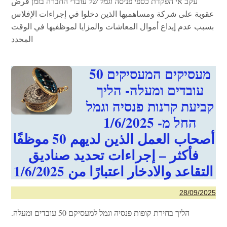
עקב אי הפקדת כספי פניסה וגמל של עובדי החברה בזמן فرض
عقوبة على شركة ومساهميها الذين دخلوا في إجراءات الإفلاس
بسبب عدم إيداع أموال المعاشات والمزايا لموظفيها في الوقت
المحدد
מעסיקים המעסיקים 50
עובדים ומעלה- הליך
קביעת קרנות פנסיה וגמל
החל מ- 1/6/2025
أصحاب العمل الذين لديهم 50 موظفًا
فأكثر – إجراءات تحديد صناديق
التقاعد والادخار اعتبارًا من 1/6/2025
28/09/2025
הליך בחירת קופות פנסיה וגמל למעסיקם 50 עובדים ומעלה.