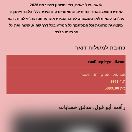
©
אבו-פול ראפת, רואי חשבון ויועצי מס
2026
המידע המוצג באתר, בחוזרים ובמאמרים הינו מידע כללי בלבד וייתכן כי
נפלו בו טעויות ו/או השמטות. לפיכך המידע אינו מהווה תחליף לחוות דעת
מקצועית פרטנית וכל המסתמך על המידע בכל דרך שהיא, עושה זאת על
אחריותו בלבד.
כתובת למשלוח דואר
raafatcp@gmail.com
אבו פול ראפת, רואה חשבון
ת.ד 1441
ג'ת 3009100
رأفت أبو فول, مدقق حسابات