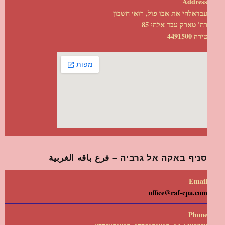
Address
עבדאלחי את אבו פול, רואי חשבון
רח' טארק עבד אלחי 85
טירה 4491500
סניף באקה אל גרביה – فرع باقه الغربية
Email
office@raf-cpa.com
Phone