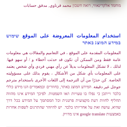
מוחמד אלקרינאווי, רואה חשבון محمد قرناوي, مدقق حسابات
استخدام المعلومات المعروضة على الموقع שימוש
במידע המוצג באתר
المعلومات المقدمة على الموقع ، في التعاميم والمقالات هي معلومات
عامة فقط ومن الممكن أن تكون قد حدثت أخطاء و / أو سهو فيها.
لذلك ، لا تشكل المعلومات بديلاً عن رأي مهني فردي وأي شخص يعتمد
على المعلومات بأي شكل من الأشكال ، يقوم بذلك على مسؤوليته
الخاصة. كن حذرًا من أن الترجمة إلى اللغات الأخرى باستخدام مترجم
جوجل غير دقيقة. המידע המוצג באתר, בחוזרים ובמאמרים הנו מידע כללי
בלבד וייתכן כי נפלו בו טעויות ו/או השמטות. לפיכך המידע אינו מהווה
תחליף לחוות דעת מקצועית פרטנית וכל המסתמך על המידע בכל דרך
שהיא, עושה זאת על אחריותו בלבד. יש להיזהר שהתרגום לשפות אחרות
באמצעות google translate אינו מדויק.