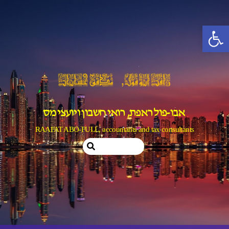
Ski
t
פתח סרגל נגישות
conten
אבו-פול ראפת, רואי חשבון ויועצי מס
RAAFAT ABO-FULL, accountants and tax consultants