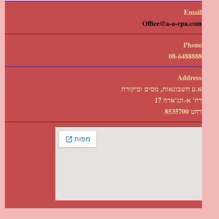
Email
Office@a-a-cpa.com
Phone
08-6488888
Address
א.ע חשבונאות, מסים וביקורת
רח' א-תג'ארה 17
רהט 8535700