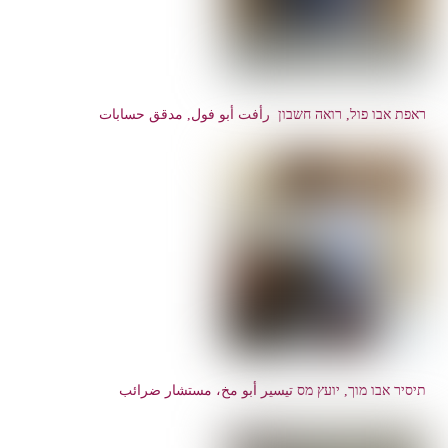
ראפת אבו פול, רואה חשבון رأفت أبو فول, مدقق حسابات
תיסיר אבו מוך, יועץ מס تيسير أبو مخ، مستشار ضرائب